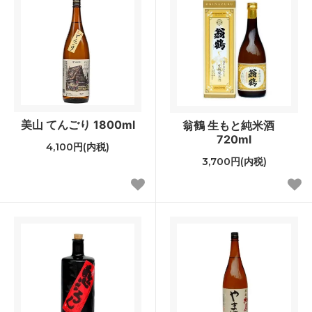
美山 てんごり 1800ml
翁鶴 生もと純米酒
720ml
4,100円(内税)
3,700円(内税)