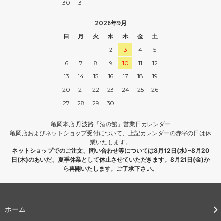
30
31
2026年9月
日
月
火
水
木
金
土
1
2
3
4
5
6
7
8
9
10
11
12
13
14
15
16
17
18
19
20
21
22
23
24
25
26
27
28
29
30
亀岡本店 丹波路「酒の館」営業日カレンダー
亀岡店およびネットショップ受付について、上記カレンダーの赤字の日は休
業いたします。
ネットショップでのご注文、問い合わせ等については8月12日(水)~8月20
日(木)のあいだ、夏季休業として休止させていただきます。8月21日(金)か
ら再開いたします。ご了承下さい。
ホーム