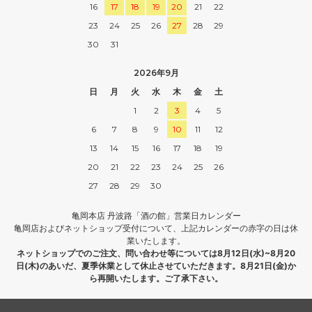
16
17
18
19
20
21
22
23
24
25
26
27
28
29
30
31
2026年9月
日
月
火
水
木
金
土
1
2
3
4
5
6
7
8
9
10
11
12
13
14
15
16
17
18
19
20
21
22
23
24
25
26
27
28
29
30
亀岡本店 丹波路「酒の館」営業日カレンダー
亀岡店およびネットショップ受付について、上記カレンダーの赤字の日は休
業いたします。
ネットショップでのご注文、問い合わせ等については8月12日(水)~8月20
日(木)のあいだ、夏季休業として休止させていただきます。8月21日(金)か
ら再開いたします。ご了承下さい。