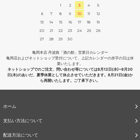
1
2
3
4
5
6
7
8
9
10
11
12
13
14
15
16
17
18
19
20
21
22
23
24
25
26
27
28
29
30
亀岡本店 丹波路「酒の館」営業日カレンダー
亀岡店およびネットショップ受付について、上記カレンダーの赤字の日は休
業いたします。
ネットショップでのご注文、問い合わせ等については8月12日(水)~8月20
日(木)のあいだ、夏季休業として休止させていただきます。8月21日(金)か
ら再開いたします。ご了承下さい。
ホーム
支払い方法について
配送方法について