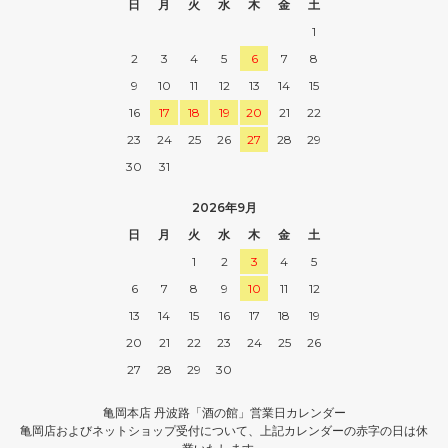
日
月
火
水
木
金
土
1
2
3
4
5
6
7
8
9
10
11
12
13
14
15
16
17
18
19
20
21
22
23
24
25
26
27
28
29
30
31
2026年9月
日
月
火
水
木
金
土
1
2
3
4
5
6
7
8
9
10
11
12
13
14
15
16
17
18
19
20
21
22
23
24
25
26
27
28
29
30
亀岡本店 丹波路「酒の館」営業日カレンダー
亀岡店およびネットショップ受付について、上記カレンダーの赤字の日は休