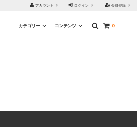
アカウント
ログイン
会員登録
カテゴリー
コンテンツ
0
食品・調味料
FRENCH