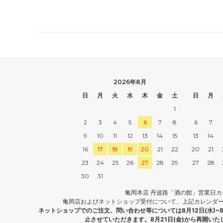
2026年8月
日
月
火
水
木
金
土
日
月
1
2
3
4
5
6
7
8
6
7
9
10
11
12
13
14
15
13
14
16
17
18
19
20
21
22
20
21
23
24
25
26
27
28
29
27
28
30
31
亀岡本店 丹波路「酒の館」営業日カ
亀岡店およびネットショップ受付について、上記カレンダ
ネットショップでのご注文、問い合わせ等については8月12日(水)~
止させていただきます。8月21日(金)から再開い