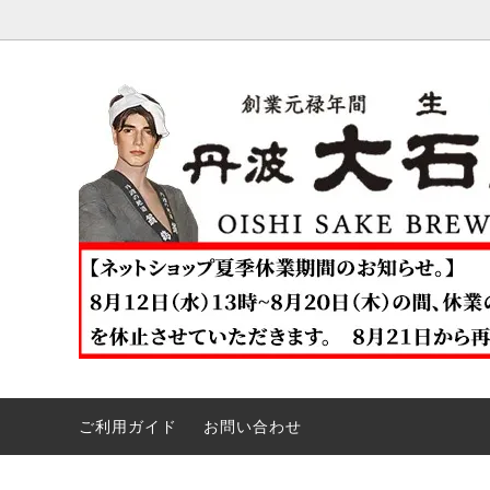
日本酒
直売店 丹波路酒の館 亀岡店
リキュ
Englis
雑貨等
大石酒造について。
ギフト
ご利用ガイド
お問い合わせ