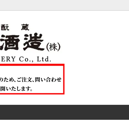
ール
h
化粧品
美山路「酒の館」美山蔵
鬼ワイン