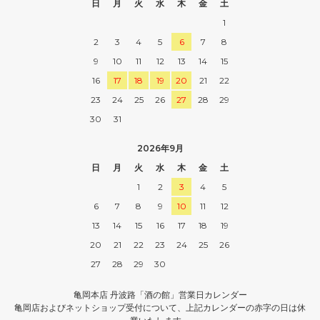
日
月
火
水
木
金
土
1
2
3
4
5
6
7
8
9
10
11
12
13
14
15
16
17
18
19
20
21
22
23
24
25
26
27
28
29
30
31
2026年9月
日
月
火
水
木
金
土
1
2
3
4
5
6
7
8
9
10
11
12
13
14
15
16
17
18
19
20
21
22
23
24
25
26
27
28
29
30
亀岡本店 丹波路「酒の館」営業日カレンダー
亀岡店およびネットショップ受付について、上記カレンダーの赤字の日は休